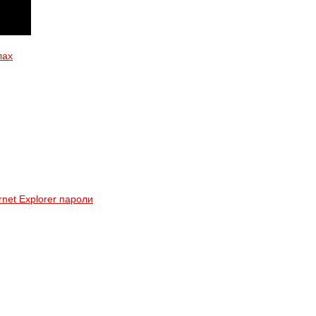
лах
rnet Explorer пароли