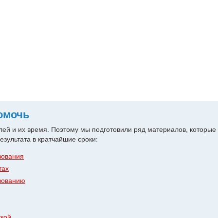
ь
Помощь
омочь
ей и их время. Поэтому мы подготовили ряд материалов, которые 
зультата в кратчайшие сроки:
зования
тах
ьзованию
жкой