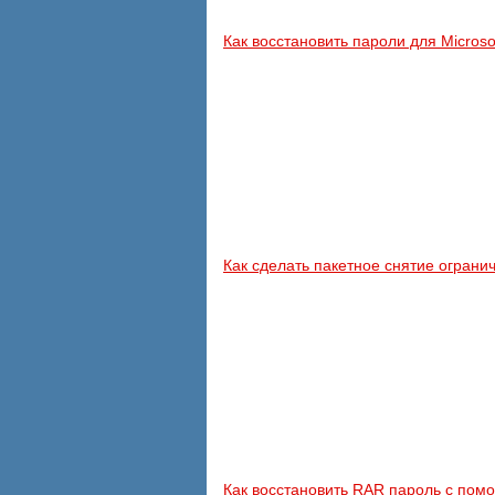
Как восстановить пароли для Microso
Как сделать пакетное снятие огран
Как восстановить RAR пароль с пом