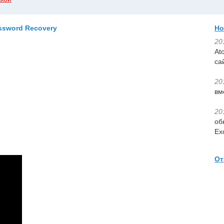
ssword Recovery
Но
20
At
са
20
вм
20
об
Ex
О