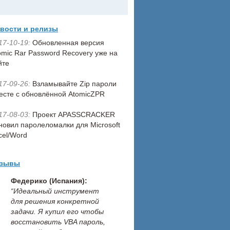
вости и релизы
17-10-19:
Обновленная версия
omic Rar Password Recovery уже на
йте
17-09-26:
Взламывайте Zip пароли
есте с обновлённой AtomicZPR
17-08-03:
Проект APASSCRACKER
новил паролеломалки для Microsoft
cel/Word
тзывы
Федерико (Испания):
“Идеальный инструмент
для решения конкретной
задачи. Я купил его чтобы
восстановить VBA пароль,