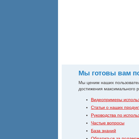
Главная
Продукты
Скачать
Купит
Мы готовы вам п
Мы ценим наших пользовател
достижения максимального ре
Видеопримеры исполь
Статьи о наших продук
Руководства по испол
Частые вопросы
База знаний
Обратиться за поддер